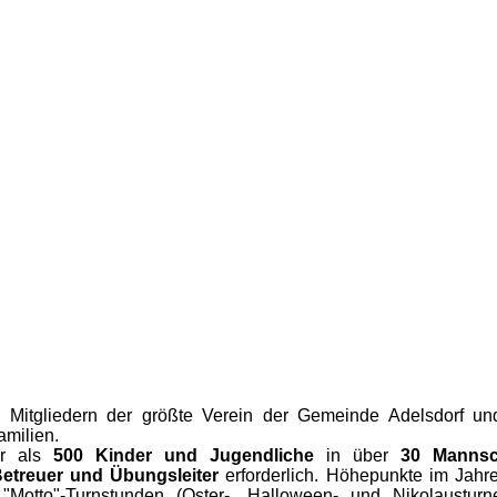
 Mitgliedern der größte Verein der Gemeinde Adelsdorf und 
amilien.
hr als
5
00 Kinder und Jugendliche
in über
30 Mannsc
Betreuer und Übungsleiter
erforderlich. Höhepunkte im Jahre
 "Motto"-Turnstunden (Oster-, Halloween- und Nikolaustur