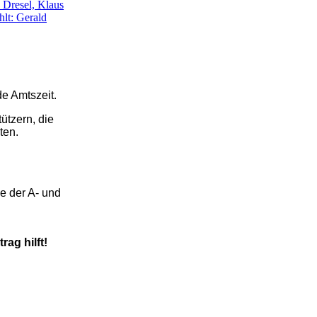
n Dresel, Klaus
hlt: Gerald
e Amtszeit.
ützern, die
ten.
e der A- und
ag hilft!