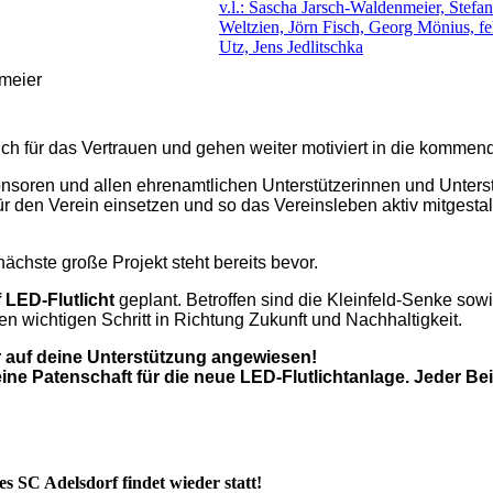
v.l.: Sascha Jarsch-Waldenmeier, Stefa
Weltzien, Jörn Fisch, Georg Mönius, fe
Utz, Jens Jedlitschka
meier
ch für das Vertrauen und gehen weiter motiviert in die kommend
soren und allen ehrenamtlichen Unterstützerinnen und Unterst
den Verein einsetzen und so das Vereinsleben aktiv mitgestal
nächste große Projekt steht bereits bevor.
LED-Flutlicht
geplant. Betroffen sind die Kleinfeld-Senke sowi
n wichtigen Schritt in Richtung Zukunft und Nachhaltigkeit.
r auf deine Unterstützung angewiesen!
e Patenschaft für die neue LED-Flutlichtanlage. Jeder Beitr
SC Adelsdorf findet wieder statt!