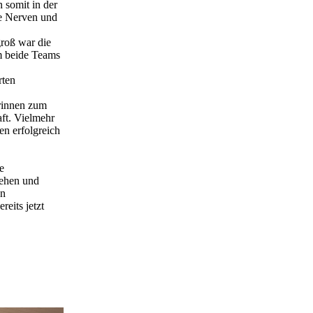
 somit in der
ie Nerven und
groß war die
m beide Teams
rten
erinnen zum
aft. Vielmehr
n erfolgreich
e
sehen und
en
eits jetzt