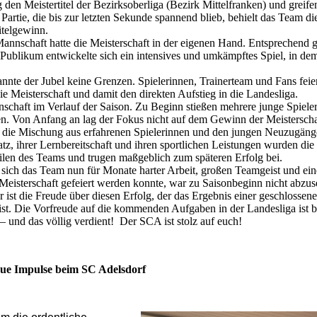
den Meistertitel der Bezirksoberliga (Bezirk Mittelfranken) und greifen
artie, die bis zur letzten Sekunde spannend blieb, behielt das Team d
itelgewinn.
Mannschaft hatte die Meisterschaft in der eigenen Hand. Entsprechend 
ublikum entwickelte sich ein intensives und umkämpftes Spiel, in de
kannte der Jubel keine Grenzen. Spielerinnen, Trainerteam und Fans feie
e Meisterschaft und damit den direkten Aufstieg in die Landesliga.
schaft im Verlauf der Saison. Zu Beginn stießen mehrere junge Spiel
rten. Von Anfang an lag der Fokus nicht auf dem Gewinn der Meistersch
die Mischung aus erfahrenen Spielerinnen und den jungen Neuzugänge
atz, ihrer Lernbereitschaft und ihren sportlichen Leistungen wurden die
ilen des Teams und trugen maßgeblich zum späteren Erfolg bei.
 sich das Team nun für Monate harter Arbeit, großen Teamgeist und ein
eisterschaft gefeiert werden konnte, war zu Saisonbeginn nicht abzu
 ist die Freude über diesen Erfolg, der das Ergebnis einer geschlossen
t. Die Vorfreude auf die kommenden Aufgaben in der Landesliga ist ber
– und das völlig verdient! Der SCA ist stolz auf euch!
ue Impulse beim SC Adelsdorf