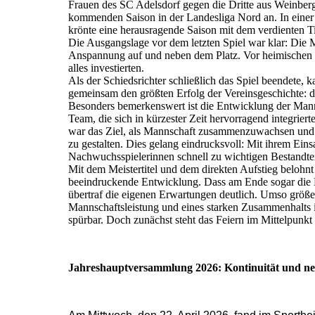
Frauen des SC Adelsdorf gegen die Dritte aus Weinberg 
kommenden Saison in der Landesliga Nord an. In einer P
krönte eine herausragende Saison mit dem verdienten T
Die Ausgangslage vor dem letzten Spiel war klar: Die 
Anspannung auf und neben dem Platz. Vor heimischen P
alles investierten.
Als der Schiedsrichter schließlich das Spiel beendete, 
gemeinsam den größten Erfolg der Vereinsgeschichte: di
Besonders bemerkenswert ist die Entwicklung der Mann
Team, die sich in kürzester Zeit hervorragend integrie
war das Ziel, als Mannschaft zusammenzuwachsen und 
zu gestalten. Dies gelang eindrucksvoll: Mit ihrem Eins
Nachwuchsspielerinnen schnell zu wichtigen Bestandte
Mit dem Meistertitel und dem direkten Aufstieg belohnt
beeindruckende Entwicklung. Dass am Ende sogar die M
übertraf die eigenen Erwartungen deutlich. Umso größer
Mannschaftsleistung und eines starken Zusammenhalts is
spürbar. Doch zunächst steht das Feiern im Mittelpunkt 
Jahreshauptversammlung 2026: Kontinuität und ne