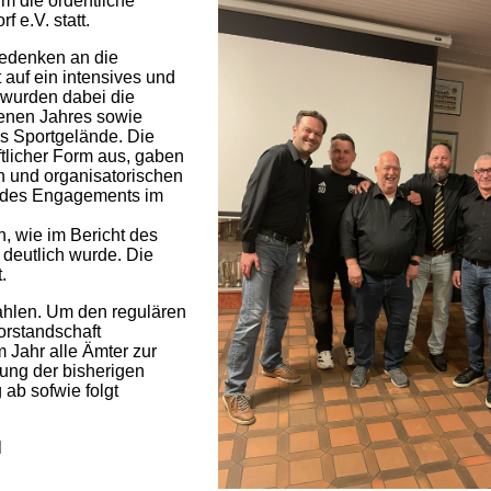
im die ordentliche
 e.V. statt.
edenken an die
 auf ein intensives und
 wurden dabei die
genen Jahres sowie
as Sportgelände. Die
ftlicher Form aus, gaben
n und organisatorischen
e des Engagements im
n, wie im Bericht des
deutlich wurde. Die
.
ahlen. Um den regulären
orstandschaft
 Jahr alle Ämter zur
ung der bisherigen
 ab sofwie folgt
l