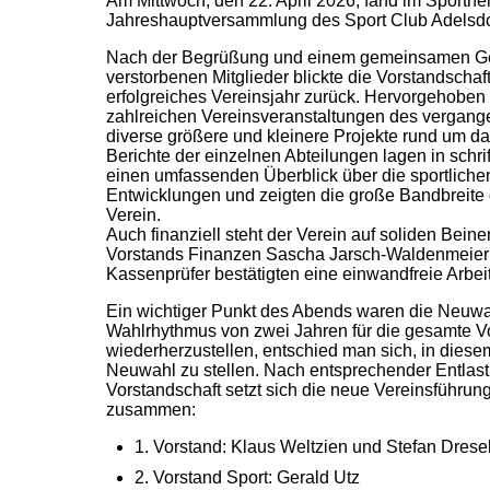
Am Mittwoch, den 22. April 2026, fand im Sporthe
Jahreshauptversammlung des Sport Club Adelsdorf
Nach der Begrüßung und einem gemeinsamen G
verstorbenen Mitglieder blickte die Vorstandschaft
erfolgreiches Vereinsjahr zurück. Hervorgehoben
zahlreichen Vereinsveranstaltungen des vergan
diverse größere und kleinere Projekte rund um d
Berichte der einzelnen Abteilungen lagen in schri
einen umfassenden Überblick über die sportliche
Entwicklungen und zeigten die große Bandbreit
Verein.
Auch finanziell steht der Verein auf soliden Beine
Vorstands Finanzen Sascha Jarsch-Waldenmeier 
Kassenprüfer bestätigten eine einwandfreie Arbeit
Ein wichtiger Punkt des Abends waren die Neuw
Wahlrhythmus von zwei Jahren für die gesamte V
wiederherzustellen, entschied man sich, in diesem
Neuwahl zu stellen. Nach entsprechender Entlast
Vorstandschaft setzt sich die neue Vereinsführung
zusammen:
1. Vorstand: Klaus Weltzien und Stefan Drese
2. Vorstand Sport: Gerald Utz