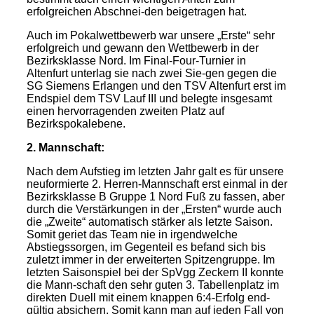
erfolgreichen Abschnei-den beigetragen hat.
Auch im Pokalwettbewerb war unsere „Erste“ sehr
erfolgreich und gewann den Wettbewerb in der
Bezirksklasse Nord. Im Final-Four-Turnier in
Altenfurt unterlag sie nach zwei Sie-gen gegen die
SG Siemens Erlangen und den TSV Altenfurt erst im
Endspiel dem TSV Lauf III und belegte insgesamt
einen hervorragenden zweiten Platz auf
Bezirkspokalebene.
2. Mannschaft:
Nach dem Aufstieg im letzten Jahr galt es für unsere
neuformierte 2. Herren-Mannschaft erst einmal in der
Bezirksklasse B Gruppe 1 Nord Fuß zu fassen, aber
durch die Verstärkungen in der „Ersten“ wurde auch
die „Zweite“ automatisch stärker als letzte Saison.
Somit geriet das Team nie in irgendwelche
Abstiegssorgen, im Gegenteil es befand sich bis
zuletzt immer in der erweiterten Spitzengruppe. Im
letzten Saisonspiel bei der SpVgg Zeckern II konnte
die Mann-schaft den sehr guten 3. Tabellenplatz im
direkten Duell mit einem knappen 6:4-Erfolg end-
gültig absichern. Somit kann man auf jeden Fall von