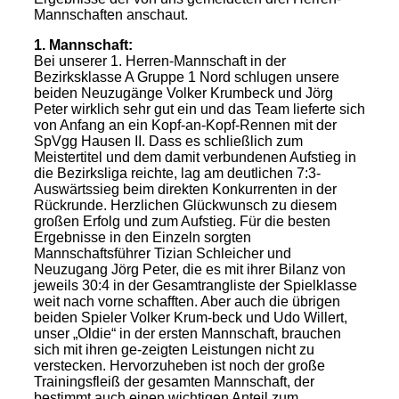
Mannschaften anschaut.
1. Mannschaft:
Bei unserer 1. Herren-Mannschaft in der
Bezirksklasse A Gruppe 1 Nord schlugen unsere
beiden Neuzugänge Volker Krumbeck und Jörg
Peter wirklich sehr gut ein und das Team lieferte sich
von Anfang an ein Kopf-an-Kopf-Rennen mit der
SpVgg Hausen II. Dass es schließlich zum
Meistertitel und dem damit verbundenen Aufstieg in
die Bezirksliga reichte, lag am deutlichen 7:3-
Auswärtssieg beim direkten Konkurrenten in der
Rückrunde. Herzlichen Glückwunsch zu diesem
großen Erfolg und zum Aufstieg. Für die besten
Ergebnisse in den Einzeln sorgten
Mannschaftsführer Tizian Schleicher und
Neuzugang Jörg Peter, die es mit ihrer Bilanz von
jeweils 30:4 in der Gesamtrangliste der Spielklasse
weit nach vorne schafften. Aber auch die übrigen
beiden Spieler Volker Krum-beck und Udo Willert,
unser „Oldie“ in der ersten Mannschaft, brauchen
sich mit ihren ge-zeigten Leistungen nicht zu
verstecken. Hervorzuheben ist noch der große
Trainingsfleiß der gesamten Mannschaft, der
bestimmt auch einen wichtigen Anteil zum